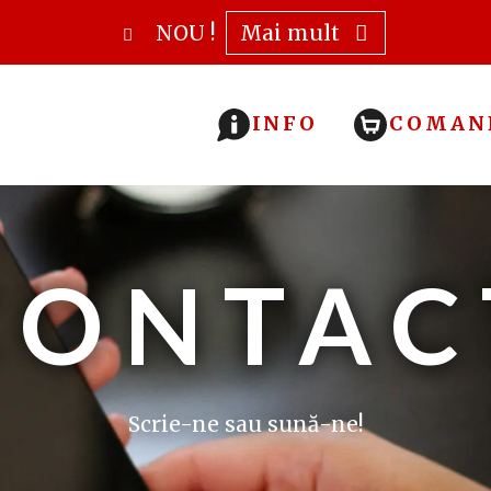
NOU !
Mai mult
INFO
COMAN
CONTAC
Scrie-ne sau sună-ne!